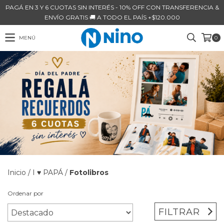
PAGÁ EN 3 Y 6 CUOTAS SIN INTERÉS - 10% OFF CON TRANSFERENCIA &
ENVÍO GRATIS 🚚 A TODO EL PAÍS +$120.000
MENÚ
0
Inicio
/
I ♥ PAPÁ
/
Fotolibros
Ordenar por
FILTRAR