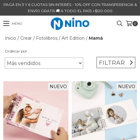
PAGÁ EN 3 Y 6 CUOTAS SIN INTERÉS - 10% OFF CON TRANSFERENCIA &
ENVÍO GRATIS 🚚 A TODO EL PAÍS +$120.000
MENÚ
0
Inicio
/
Crear
/
Fotolibros
/
Art Edition
/
Mamá
Ordenar por
FILTRAR
NUEVO
NUEVO