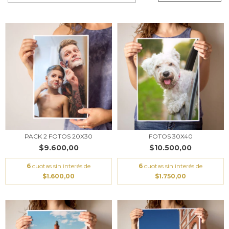
PACK 2 FOTOS 20X30
FOTOS 30X40
$9.600,00
$10.500,00
6
cuotas sin interés de
6
cuotas sin interés de
$1.600,00
$1.750,00