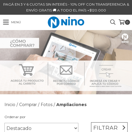
PAGÁ EN 3 Y 6 CUOTAS SIN INTERÉS - 10% OFF CON TRANSFERENCIA &
ENVÍO GRATIS 🚚 A TODO EL PAÍS +$120.000
MENÚ
0
Inicio
/
Comprar
/
Fotos
/
Ampliaciones
Ordenar por
FILTRAR