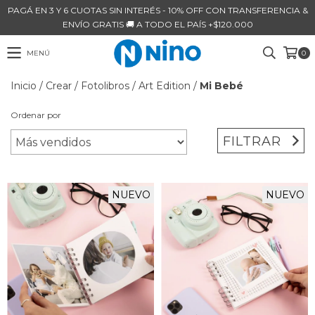
PAGÁ EN 3 Y 6 CUOTAS SIN INTERÉS - 10% OFF CON TRANSFERENCIA &
ENVÍO GRATIS 🚚 A TODO EL PAÍS +$120.000
MENÚ
0
Inicio
/
Crear
/
Fotolibros
/
Art Edition
/
Mi Bebé
Ordenar por
FILTRAR
NUEVO
NUEVO