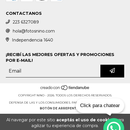
CONTACTANOS
223 6327089
hola@fotosnino.com
Independencia 1640
¡RECIBÍ LAS MEJORES OFERTAS Y PROMOCIONES
POR E-MAIL!
COPYRIGHT NINO - 2026. TODOS LOS DERECHOS RESERVADOS.
DEFENSA DE LAS Y LOS CONSUMIDORES. PARA RECLAMOS
INGRESÁ ACÁ.
Click para chatear
BOTÓN DE ARREPENTIMIENTO
Al navegar por este sitio
aceptás el uso de cookies
para
agilizar tu experiencia de compra.