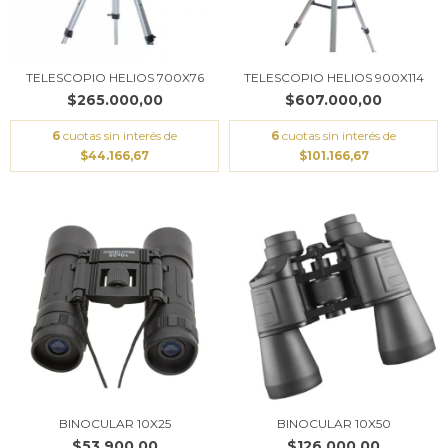
TELESCOPIO HELIOS 700X76
TELESCOPIO HELIOS 900X114
$265.000,00
$607.000,00
6
cuotas sin interés de
6
cuotas sin interés de
$44.166,67
$101.166,67
BINOCULAR 10X25
BINOCULAR 10X50
$53.900,00
$126.000,00