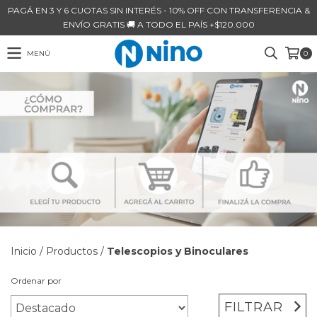
PAGÁ EN 3 Y 6 CUOTAS SIN INTERÉS - 10% OFF CON TRANSFERENCIA &
ENVÍO GRATIS 🚚 A TODO EL PAÍS +$120.000
MENÚ
0
Inicio
/
Productos
/
Telescopios y Binoculares
Ordenar por
FILTRAR