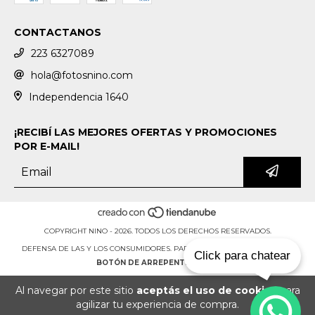
CONTACTANOS
223 6327089
hola@fotosnino.com
Independencia 1640
¡RECIBÍ LAS MEJORES OFERTAS Y PROMOCIONES
POR E-MAIL!
COPYRIGHT NINO - 2026. TODOS LOS DERECHOS RESERVADOS.
DEFENSA DE LAS Y LOS CONSUMIDORES. PARA RECLAMOS
INGRESÁ ACÁ.
Click para chatear
BOTÓN DE ARREPENTIMIENTO
Al navegar por este sitio
aceptás el uso de cookies
para
agilizar tu experiencia de compra.