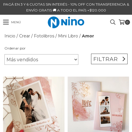
PAGÁ EN 3 Y 6 CUOTAS SIN INTERÉS - 10% OFF CON TRANSFERENCIA &
ENVÍO GRATIS 🚚 A TODO EL PAÍS +$120.000
MENÚ
0
Inicio
/
Crear
/
Fotolibros
/
Mini Libro
/
Amor
Ordenar por
FILTRAR