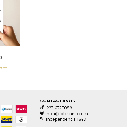
T
0
és de
CONTACTANOS
223 6327089
hola@fotosnino.com
Independencia 1640