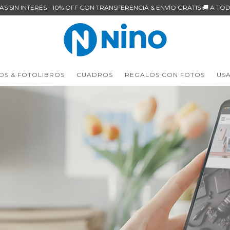
AS SIN INTERÉS - 10% OFF CON TRANSFERENCIA & ENVÍO GRATIS 🚚 A TOD
OS & FOTOLIBROS
CUADROS
REGALOS CON FOTOS
US