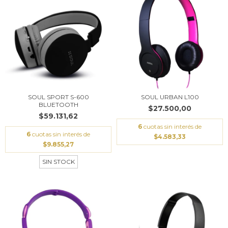
SOUL SPORT S-600
SOUL URBAN L100
BLUETOOTH
$27.500,00
$59.131,62
6
cuotas sin interés de
6
cuotas sin interés de
$4.583,33
$9.855,27
SIN STOCK