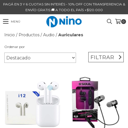
PAGÁ EN 3 Y 6 CUOTAS SIN INTERÉS - 10% OFF CON TRANSFERENCIA &
ENVÍO GRATIS 🚚 A TODO EL PAÍS +$120.000
MENÚ
0
Inicio
/
Productos
/
Audio
/
Auriculares
Ordenar por
FILTRAR