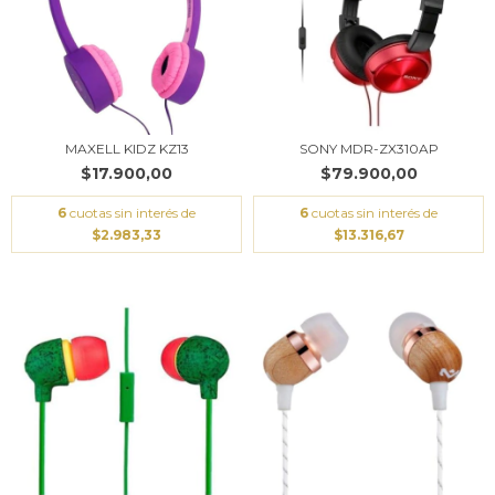
MAXELL KIDZ KZ13
SONY MDR-ZX310AP
$17.900,00
$79.900,00
6
cuotas sin interés de
6
cuotas sin interés de
$2.983,33
$13.316,67