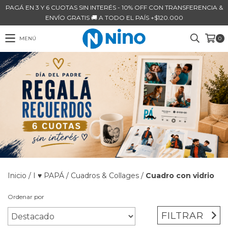
PAGÁ EN 3 Y 6 CUOTAS SIN INTERÉS - 10% OFF CON TRANSFERENCIA &
ENVÍO GRATIS 🚚 A TODO EL PAÍS +$120.000
MENÚ
0
Inicio
/
I ♥ PAPÁ
/
Cuadros & Collages
/
Cuadro con vidrio
Ordenar por
FILTRAR