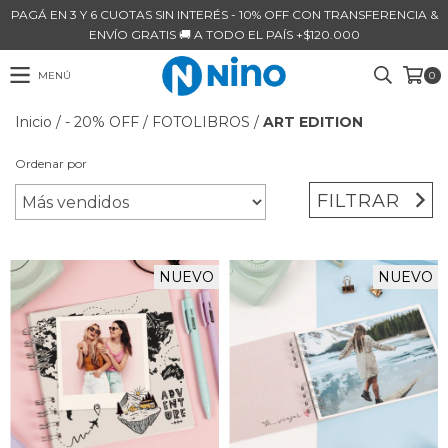
PAGÁ EN 3 Y 6 CUOTAS SIN INTERÉS - 10% OFF CON TRANSFERENCIA &
ENVÍO GRATIS 🚚 A TODO EL PAÍS +$120.000
MENÚ
0
Inicio
/
- 20% OFF
/
FOTOLIBROS
/
ART EDITION
Ordenar por
FILTRAR
NUEVO
NUEVO