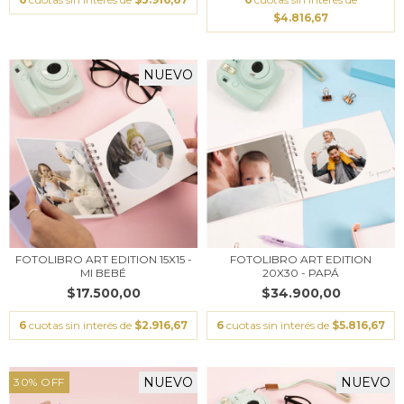
$4.816,67
NUEVO
FOTOLIBRO ART EDITION 15X15 -
FOTOLIBRO ART EDITION
MI BEBÉ
20X30 - PAPÁ
$17.500,00
$34.900,00
6
cuotas sin interés de
$2.916,67
6
cuotas sin interés de
$5.816,67
NUEVO
NUEVO
30
%
OFF