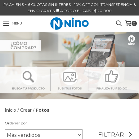
PAGÁ EN 3 Y 6 CUOTAS SIN INTERÉS - 10% OFF CON TRANSFERENCIA &
ENVÍO GRATIS 🚚 A TODO EL PAÍS +$120.000
MENÚ
0
Inicio
/
Crear
/
Fotos
Ordenar por
FILTRAR