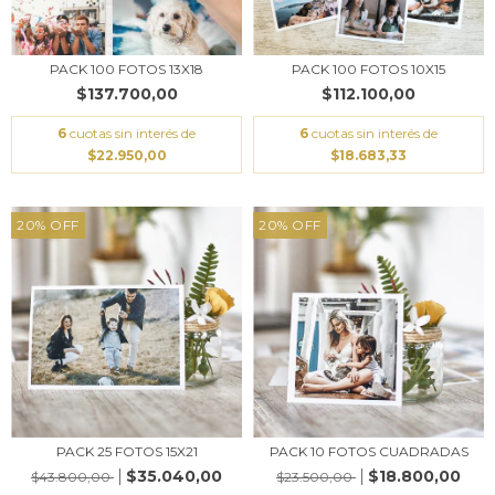
PACK 100 FOTOS 13X18
PACK 100 FOTOS 10X15
$137.700,00
$112.100,00
6
cuotas sin interés de
6
cuotas sin interés de
$22.950,00
$18.683,33
20
%
OFF
20
%
OFF
PACK 25 FOTOS 15X21
PACK 10 FOTOS CUADRADAS
$35.040,00
$18.800,00
$43.800,00
$23.500,00