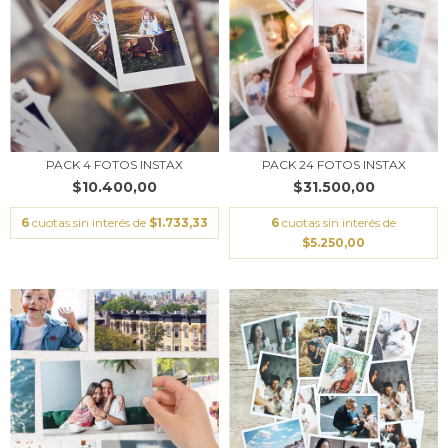
PACK 4 FOTOS INSTAX
PACK 24 FOTOS INSTAX
$10.400,00
$31.500,00
6
cuotas sin interés de
$1.733,33
6
cuotas sin interés de
$5.250,00